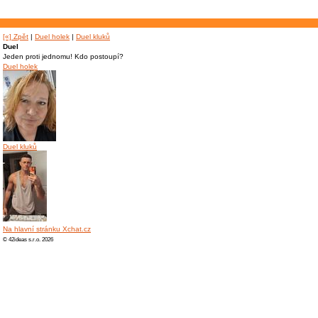
[«] Zpět
|
Duel holek
|
Duel kluků
Duel
Jeden proti jednomu! Kdo postoupí?
Duel holek
Duel kluků
Na hlavní stránku Xchat.cz
© 42ideas s.r.o. 2026