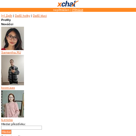
nepřihlášen |
Přihlásit
[«] Zpět
|
Další holky
|
Další kluci
Profily
Nováčci
Samantha.RU
kooecaas
lLenicka
Hledat přezdívku: