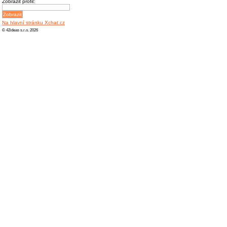
Zobrazit profil:
Na hlavní stránku Xchat.cz
© 42ideas s.r.o. 2026