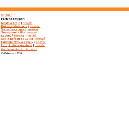
[«] Zpět
Přehled kategorií
Města a kraje
|
nestálé
Pokec a klábosení
|
nestálé
Volný čas a sport
|
nestálé
Seznámení a flirt
|
nestálé
Lechtivá erotika
|
nestálé
Sex a neřesti od 18 let
|
nestálé
Hudební styly a kapely
|
nestálé
Film, knihy a počítače
|
nestálé
Na hlavní stránku Xchat.cz
© 42ideas s.r.o. 2026