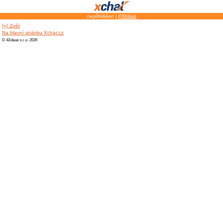
nepřihlášen |
Přihlásit
[«] Zpět
Na hlavní stránku Xchat.cz
© 42ideas s.r.o. 2026