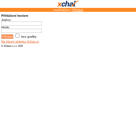
nepřihlášen |
Přihlásit
Přihlášení heslem
Jméno:
Heslo:
bez grafiky
Na hlavní stránku Xchat.cz
© 42ideas s.r.o. 2026