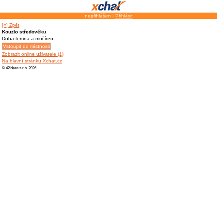
nepřihlášen |
Přihlásit
[«] Zpět
Kouzlo středověku
Doba temna a mučíren
Zobrazit online uživatele (1)
Na hlavní stránku Xchat.cz
© 42ideas s.r.o. 2026