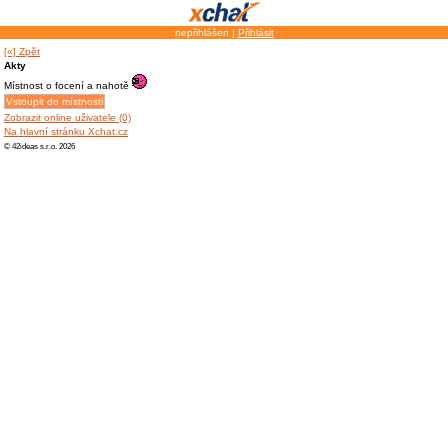
nepřihlášen |
Přihlásit
[«] Zpět
Akty
Místnost o focení a nahotě
Zobrazit online uživatele (0)
Na hlavní stránku Xchat.cz
© 42ideas s.r.o. 2026