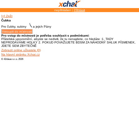
nepřihlášen |
Přihlásit
[«] Zpět
Čubka
Pro čubky, subiny
a jejich Pány
Pro vstup do místnosti je potřeba souhlasit s podmínkami
:
Přátelská upozornění, abyste se nedivili, že tu nenajdete, co hledáte :1. TADY
NEPRODÁVÁME HOLKY 2. POKUD POVAŽUJETE BDSM ZA NÁHODNÝ SHLUK PÍSMENEK,
JDETE SEM ZBYTEČNĚ
Zobrazit online uživatele (0)
Na hlavní stránku Xchat.cz
© 42ideas s.r.o. 2026