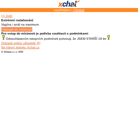
nepřihlášen |
Přihlásit
[«] Zpět
Extrémní roztahování
Vagína i anál na maximum
Pro vstup do místnosti je potřeba souhlasit s podmínkami
:
Odsouhlasením vstupních podmínek potvrzuji, že JSEM STARŠÍ 18 let
Zobrazit online uživatele (0)
Na hlavní stránku Xchat.cz
© 42ideas s.r.o. 2026